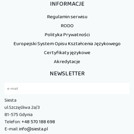
INFORMACJE
Regulamin serwisu
RODO
Polityka Prywatności
Europejski System Opisu Kształcenia Językowego
Certyfikaty językowe
Akredytacje
NEWSLETTER
Siesta
ul.Szczęśliwa 2a/3
81-575 Gdynia
Telefon:
+48 570 188 698
E-mail:
info@siesta.pl