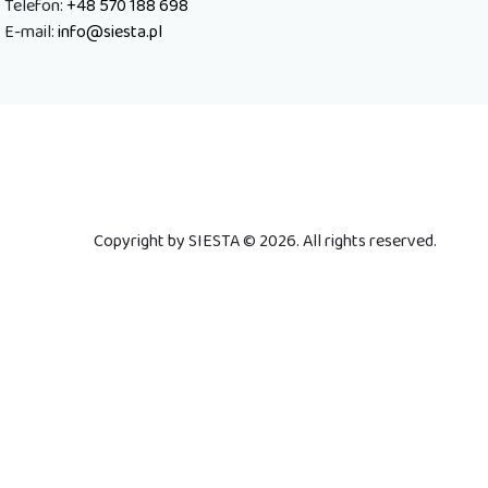
Telefon:
+48 570 188 698
E-mail:
info@siesta.pl
Copyright by SIESTA © 2026. All rights reserved.