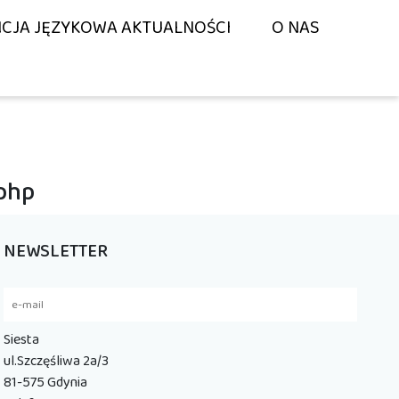
NCJA JĘZYKOWA AKTUALNOŚCI
O NAS
.php
NEWSLETTER
Siesta
ul.Szczęśliwa 2a/3
81-575 Gdynia