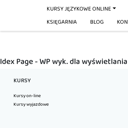
KURSY JĘZYKOWE ONLINE
KSIĘGARNIA
BLOG
KON
Idex Page - WP wyk. dla wyświetlania
KURSY
Kursy on-line
Kursy wyjazdowe