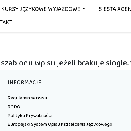
KURSY JĘZYKOWE WYJAZDOWE
SIESTA AGE
TAKT
 szablonu wpisu jeżeli brakuje single
INFORMACJE
Regulamin serwisu
RODO
Polityka Prywatności
Europejski System Opisu Kształcenia Językowego