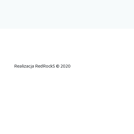
Realizacja RedRockS © 2020