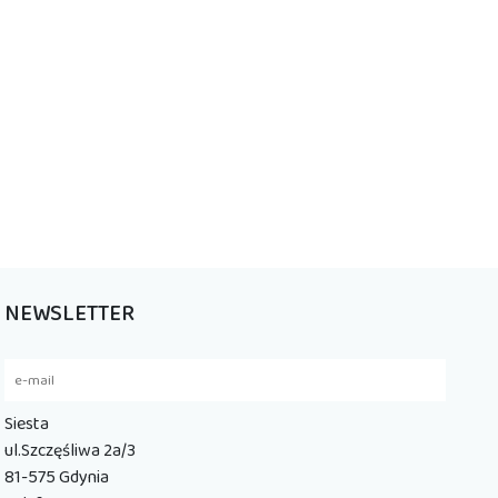
NEWSLETTER
Siesta
ul.Szczęśliwa 2a/3
81-575 Gdynia