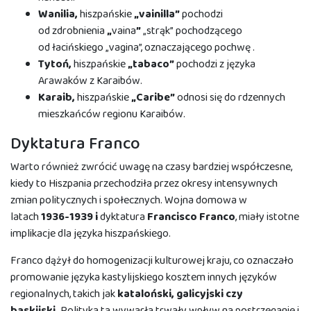
Wanilia,
hiszpańskie
„vainilla”
pochodzi
od zdrobnienia
„
vaina
”
„strąk” pochodzącego
od łacińskiego „vagina”, oznaczającego pochwę .
Tytoń,
hiszpańskie
„tabaco”
pochodzi z języka
Arawaków z Karaibów.
Karaib,
hiszpańskie
„Caribe”
odnosi się do rdzennych
mieszkańców regionu Karaibów.
Dyktatura Franco
Warto również zwrócić uwagę na czasy bardziej współczesne,
kiedy to Hiszpania przechodziła przez okresy intensywnych
zmian politycznych i społecznych. Wojna domowa w
latach
1936-1939 i
dyktatura
Francisco Franco
, miały istotne
implikacje dla języka hiszpańskiego.
Franco dążył do homogenizacji kulturowej kraju, co oznaczało
promowanie języka kastylijskiego kosztem innych języków
regionalnych, takich jak
kataloński, galicyjski czy
baskijski.
Polityka ta wywarła trwały wpływ na postrzeganie i