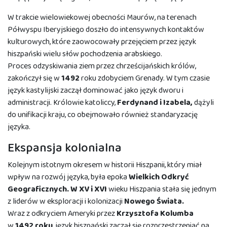
W trakcie wielowiekowej obecności Maurów, na terenach
Półwyspu Iberyjskiego doszło do intensywnych kontaktów
kulturowych, które zaowocowały przejęciem przez język
hiszpański wielu słów pochodzenia arabskiego.
Proces odzyskiwania ziem przez chrześcijańskich królów,
zakończył się w
1492
roku zdobyciem Grenady. W tym czasie
język kastylijski zaczął dominować jako język dworu i
administracji. Królowie katoliccy,
Ferdynand i Izabela,
dążyli
do unifikacji kraju, co obejmowało również standaryzację
języka.
Ekspansja kolonialna
Kolejnym istotnym okresem w historii Hiszpanii, który miał
wpływ na rozwój języka, była epoka
Wielkich Odkryć
Geograficznych. W XV i XVI
wieku Hiszpania stała się jednym
z liderów w eksploracji i kolonizacji
Nowego Świata.
Wraz z odkryciem Ameryki przez
Krzysztofa Kolumba
w
1492 roku
, język hiszpański zaczął się rozprzestrzeniać na