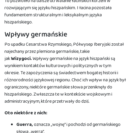
To pozwoliło na dalsze utrwalanie łacińskich korzeni w
rozwijającym się języku hiszpańskim. I łacina pozostała
fundamentem strukturalnym i leksykalnym języka
hiszpańskiego.
Wpływy germańskie
Po upadku Cesarstwa Rzymskiego, Półwysep Iberyjski został
najechany przez plemiona germańskie, takie
jak
Wizygoci.
Wpływy germańskie na język hiszpański są
wynikiem kontaktów kulturowych i politycznych w tym
okresie. Te zapożyczenia są świadectwem bogatej historii i
różnorodności językowej regionu. Choć ich wpływ na język był
ograniczony, niektóre germańskie słowa przeniknęły do
hiszpańskiego. Zwłaszcza te w kontekście wojskowym i
administracyjnym, które przetrwały do dziś.
Oto niektóre z nich:
Guerra,
oznacza „wojnę” i pochodzi od germańskiego
słowa „werra”.