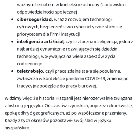
ważnym tematem w kontekście ochrony środowiska i
odpowiedzialności społecznej
c
ib
erseguridad,
wraz z rozwojem technologii
cyfrowych, bezpieczeństwo cybernetyczne stało się
priorytetem dla firm i instytucji
i
nteligencia artificial,
czyli sztuczna inteligencja, jedna z
najbardziej dynamicznie rozwijających się dziedzin
technologii, wpływająca na wiele aspektów życia
codziennego
t
eletrabajo,
czyli praca zdalna stała się popularna,
zwłaszcza w kontekście pandemii COVID-19, zmieniając
tradycyjne podejście do pracy biurowej.
Widzimy więc, że historia Hiszpanii jest nierozerwalnie związana
z historią jej języka. Od czasów rzymskich, poprzez rekonkwistę,
epokę odkryć geograficznych, aż po współczesne przemiany.
Każdy z tych okresów pozostawił swój ślad w języku
hiszpańskim.