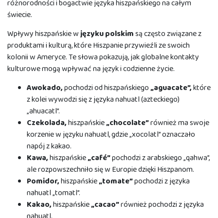
różnorodności i bogactwie języka hiszpańskiego na całym
świecie.
Wpływy hiszpańskie w
języku polskim
są często związane z
produktami i kulturą, które Hiszpanie przywieźli ze swoich
kolonii w Ameryce. Te słowa pokazują, jak globalne kontakty
kulturowe mogą wpływać na język i codzienne życie.
Awokado,
pochodzi od hiszpańskiego
„aguacate”,
które
z kolei wywodzi się z języka nahuatl (azteckiego)
„ahuacatl”.
Czekolada,
hiszpańskie
„chocolate”
również ma swoje
korzenie w języku nahuatl, gdzie „xocolatl” oznaczało
napój z kakao.
Kawa,
hiszpańskie
„café”
pochodzi z arabskiego „qahwa”,
ale rozpowszechniło się w Europie dzięki Hiszpanom.
Pomidor,
hiszpańskie
„tomate”
pochodzi z języka
nahuatl „tomatl”.
Kakao,
hiszpańskie
„cacao”
również pochodzi z języka
nahuatl.