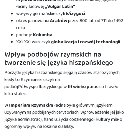
łaciny ludowej
„Vulgar Latin”
wpływy germańskie czyli
Wizygoci
okres panowania
Arabów
przez 800 lat, od 711 do 1492
roku
podboje
Kolumba
XX i XXI wiek czyli
globalizacja i rozwój technologii
Wpływ podbojów rzymskich na
tworzenie się języka hiszpańskiego
Początki języka hiszpańskiego sięgają czasów starożytnych,
kiedy to Rzymianie ruszyli na
podbójPółwyspu Iberyjskiego w
III wieku p.n.e.
co trwało
kilka stuleci.
W
Imperium Rzymskim
łacina była głównym językiem
używanym na podbijanych terytoriach. Wprowadzenie jej jako
języka administracji, handlu, życia codziennego i kultury miało
ogromny wpływ na lokalne dialekty.