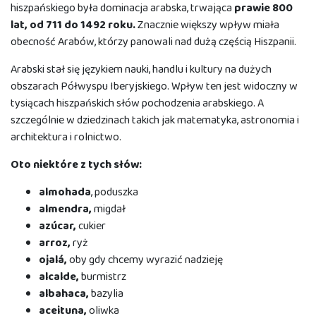
hiszpańskiego była dominacja arabska, trwająca
prawie 800
lat, od 711 do 1492 roku.
Znacznie większy wpływ miała
obecność Arabów, którzy panowali nad dużą częścią Hiszpanii.
Arabski stał się językiem nauki, handlu i kultury na dużych
obszarach Półwyspu Iberyjskiego. Wpływ ten jest widoczny w
tysiącach hiszpańskich słów pochodzenia arabskiego. A
szczególnie w dziedzinach takich jak matematyka, astronomia i
architektura i rolnictwo.
Oto niektóre z tych słów:
a
lmohada
, poduszka
a
lmendra,
migdał
a
zúcar,
cukier
a
rroz,
ryż
ojalá,
oby gdy chcemy wyrazić nadzieję
a
lcalde,
burmistrz
a
lbahaca,
bazylia
a
ceituna,
oliwka