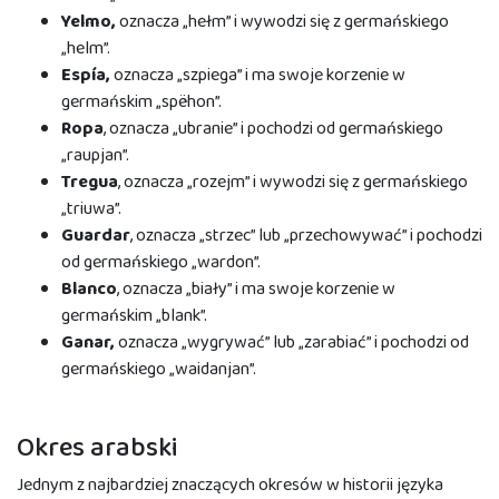
Yelmo,
oznacza „hełm” i wywodzi się z germańskiego
„helm”.
Espía,
oznacza „szpiega” i ma swoje korzenie w
germańskim „spëhon”.
Ropa
, oznacza „ubranie” i pochodzi od germańskiego
„raupjan”.
Tregua
, oznacza „rozejm” i wywodzi się z germańskiego
„triuwa”.
Guardar
, oznacza „strzec” lub „przechowywać” i pochodzi
od germańskiego „wardon”.
Blanco
, oznacza „biały” i ma swoje korzenie w
germańskim „blank”.
Ganar,
oznacza „wygrywać” lub „zarabiać” i pochodzi od
germańskiego „waidanjan”.
Okres arabski
Jednym z najbardziej znaczących okresów w historii języka