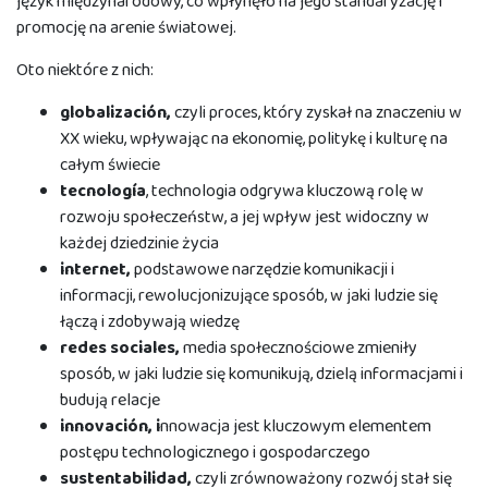
język międzynarodowy, co wpłynęło na jego standaryzację i
promocję na arenie światowej.
Oto niektóre z nich:
g
lobalización,
czyli proces, który zyskał na znaczeniu w
XX wieku, wpływając na ekonomię, politykę i kulturę na
całym świecie
t
ecnología
, technologia odgrywa kluczową rolę w
rozwoju społeczeństw, a jej wpływ jest widoczny w
każdej dziedzinie życia
i
nternet,
podstawowe narzędzie komunikacji i
informacji, rewolucjonizujące sposób, w jaki ludzie się
łączą i zdobywają wiedzę
r
edes sociales,
media społecznościowe zmieniły
sposób, w jaki ludzie się komunikują, dzielą informacjami i
budują relacje
i
nnovación,
i
nnowacja jest kluczowym elementem
postępu technologicznego i gospodarczego
s
ustentabilidad,
czyli zrównoważony rozwój stał się