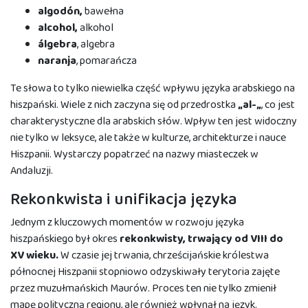
a
lgodón,
bawełna
a
lcohol,
alkohol
álgebra
, algebra
naranja
, pomarańcza
Te słowa to tylko niewielka część wpływu języka arabskiego na
hiszpański. Wiele z nich zaczyna się od przedrostka
„al-„
, co jest
charakterystyczne dla arabskich słów. Wpływ ten jest widoczny
nie tylko w leksyce, ale także w kulturze, architekturze i nauce
Hiszpanii. Wystarczy popatrzeć na nazwy miasteczek w
Andaluzji.
Rekonkwista i unifikacja języka
Jednym z kluczowych momentów w rozwoju języka
hiszpańskiego był okres
rekonkwisty, trwający od VIII do
XV wieku.
W czasie jej trwania, chrześcijańskie królestwa
północnej Hiszpanii stopniowo odzyskiwały terytoria zajęte
przez muzułmańskich Maurów. Proces ten nie tylko zmienił
mapę polityczną regionu, ale również wpłynął na język.