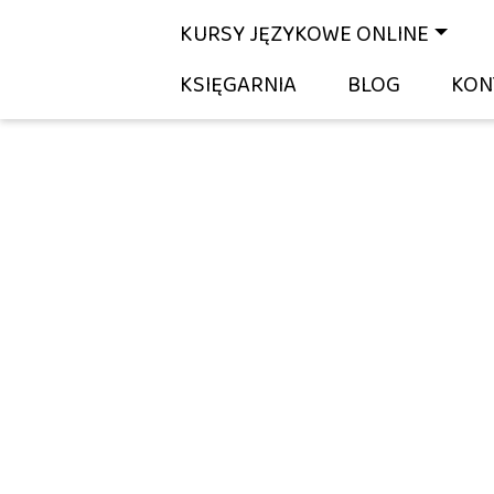
KURSY JĘZYKOWE ONLINE
KSIĘGARNIA
BLOG
KON
Strona
główna
»
Kursy
wyjazdowe
»
Kursy
amerykańskiego
języka
angielskiego w
Nowym Yorku
dla osób 18+
Kursy