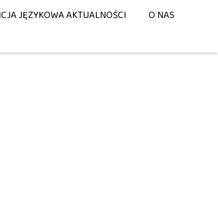
NCJA JĘZYKOWA AKTUALNOŚCI
O NAS